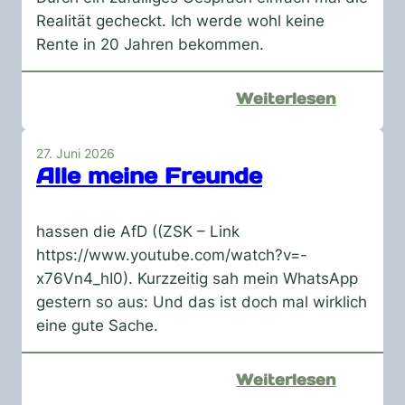
Realität gecheckt. Ich werde wohl keine
Rente in 20 Jahren bekommen.
:
Weiterlesen
Oh
mein
27. Juni 2026
Gott,
Alle meine Freunde
das
kann
hassen die AfD ((ZSK – Link
ja
https://www.youtube.com/watch?v=-
gar
x76Vn4_hI0). Kurzzeitig sah mein WhatsApp
nicht
gestern so aus: Und das ist doch mal wirklich
funktio
eine gute Sache.
:
Weiterlesen
Alle