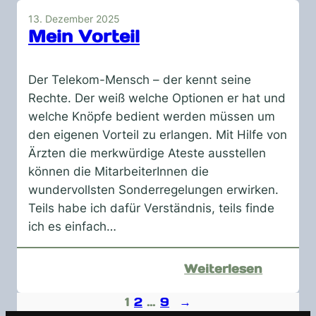
Comput
13. Dezember 2025
Das
Mein Vorteil
wird
wohl
Der Telekom-Mensch – der kennt seine
nix
Rechte. Der weiß welche Optionen er hat und
welche Knöpfe bedient werden müssen um
den eigenen Vorteil zu erlangen. Mit Hilfe von
Ärzten die merkwürdige Ateste ausstellen
können die MitarbeiterInnen die
wundervollsten Sonderregelungen erwirken.
Teils habe ich dafür Verständnis, teils finde
ich es einfach…
:
Weiterlesen
Mein
1
2
…
9
→
Vorteil