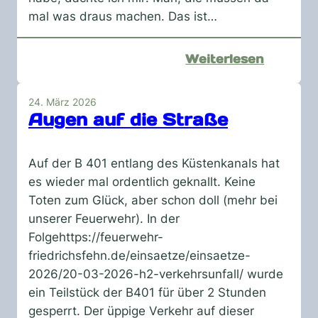
mal was draus machen. Das ist…
:
Weiterlesen
funfact
–
24. März 2026
liebe
Augen auf die Straße
und
hass
Auf der B 401 entlang des Küstenkanals hat
es wieder mal ordentlich geknallt. Keine
Toten zum Glück, aber schon doll (mehr bei
unserer Feuerwehr). In der
Folgehttps://feuerwehr-
friedrichsfehn.de/einsaetze/einsaetze-
2026/20-03-2026-h2-verkehrsunfall/ wurde
ein Teilstück der B401 für über 2 Stunden
gesperrt. Der üppige Verkehr auf dieser