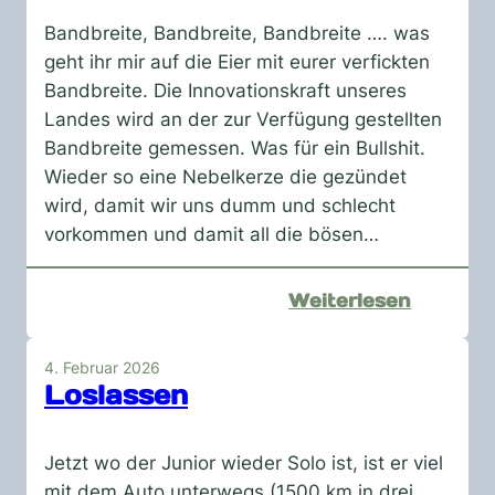
Bandbreite, Bandbreite, Bandbreite …. was
geht ihr mir auf die Eier mit eurer verfickten
Bandbreite. Die Innovationskraft unseres
Landes wird an der zur Verfügung gestellten
Bandbreite gemessen. Was für ein Bullshit.
Wieder so eine Nebelkerze die gezündet
wird, damit wir uns dumm und schlecht
vorkommen und damit all die bösen…
:
Weiterlesen
Was
habt
4. Februar 2026
ihr
Loslassen
denn
nur
Jetzt wo der Junior wieder Solo ist, ist er viel
mit
mit dem Auto unterwegs (1500 km in drei