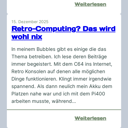
:
Weiterlesen
a
new
15. Dezember 2025
hope
Retro-Computing? Das wird
–
wohl nix
#1
DI.DAY
In meinem Bubbles gibt es einige die das
Thema betreiben. Ich lese deren Beiträge
immer begeistert. Mit dem C64 ins Internet,
Retro Konsolen auf denen alle möglichen
Dinge funktionieren. Klingt immer irgendwie
spannend. Als dann neulich mein Akku dem
Platzen nahe war und ich mit dem Pi400
arbeiten musste, während…
:
Weiterlesen
Retro-