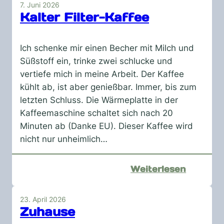
ist
7. Juni 2026
alles
Kalter Filter-Kaffee
sowas
von
Ich schenke mir einen Becher mit Milch und
kaputt
Süßstoff ein, trinke zwei schlucke und
vertiefe mich in meine Arbeit. Der Kaffee
kühlt ab, ist aber genießbar. Immer, bis zum
letzten Schluss. Die Wärmeplatte in der
Kaffeemaschine schaltet sich nach 20
Minuten ab (Danke EU). Dieser Kaffee wird
nicht nur unheimlich…
:
Weiterlesen
Kalter
Filter-
23. April 2026
Kaffee
Zuhause