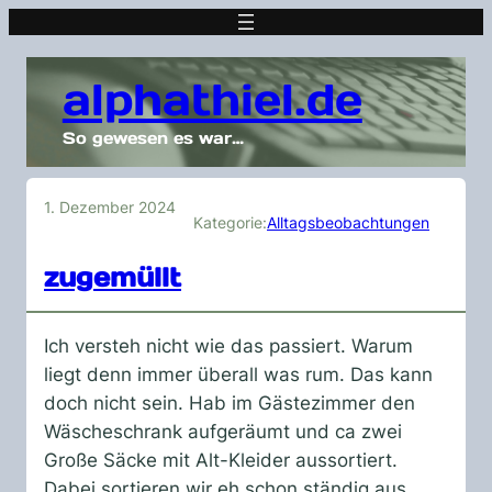
alphathiel.de
So gewesen es war…
1. Dezember 2024
Kategorie:
Alltagsbeobachtungen
zugemüllt
Ich versteh nicht wie das passiert. Warum
liegt denn immer überall was rum. Das kann
doch nicht sein. Hab im Gästezimmer den
Wäscheschrank aufgeräumt und ca zwei
Große Säcke mit Alt-Kleider aussortiert.
Dabei sortieren wir eh schon ständig aus.