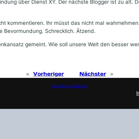
indung über Dienst XY. Der nächste Blogger ist zu alt. D
nicht kommentieren. Ihr müsst das nicht mal wahrnehmen
ige Bevormundung. Schrecklich. Ätzend.
Denkansatz gemeint. Wie soll unsere Welt den besser w
«
Vorheriger
Nächster
»
UberBlogr Webring