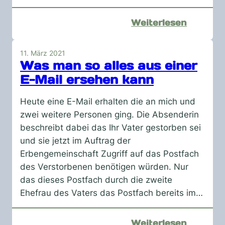
:
Weiterlesen
Man
kann
11. März 2021
ja
Was man so alles aus einer
nicht
E-Mail ersehen kann
immer
kreativ
Heute eine E-Mail erhalten die an mich und
sein
zwei weitere Personen ging. Die Absenderin
|
beschreibt dabei das Ihr Vater gestorben sei
0032
und sie jetzt im Auftrag der
/
Erbengemeinschaft Zugriff auf das Postfach
2021-
des Verstorbenen benötigen würden. Nur
04-
das dieses Postfach durch die zweite
27
Ehefrau des Vaters das Postfach bereits im…
:
Weiterlesen