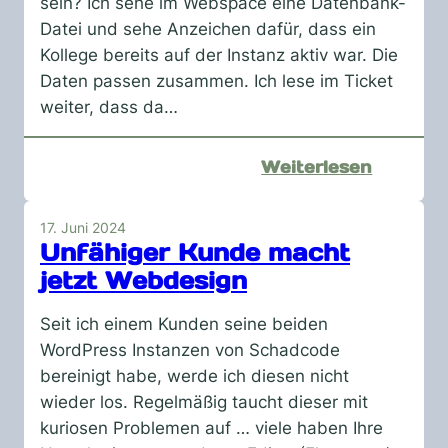
sein? Ich sehe im Webspace eine Datenbank-
Datei und sehe Anzeichen dafür, dass ein
Kollege bereits auf der Instanz aktiv war. Die
Daten passen zusammen. Ich lese im Ticket
weiter, dass da…
:
Weiterlesen
Mal
wieder
17. Juni 2024
Kunden
Unfähiger Kunde macht
retten
jetzt Webdesign
Seit ich einem Kunden seine beiden
WordPress Instanzen von Schadcode
bereinigt habe, werde ich diesen nicht
wieder los. Regelmäßig taucht dieser mit
kuriosen Problemen auf … viele haben Ihre