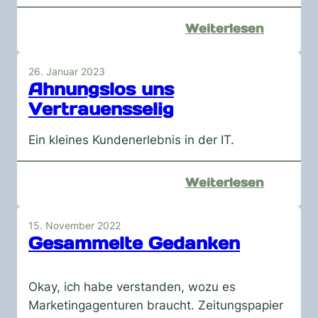
:
Weiterlesen
WordPr
und
26. Januar 2023
die
Ahnungslos uns
Leute
Vertrauensselig
Ein kleines Kundenerlebnis in der IT.
:
Weiterlesen
Ahnungs
uns
15. November 2022
Vertrau
Gesammelte Gedanken
Okay, ich habe verstanden, wozu es
Marketingagenturen braucht. Zeitungspapier