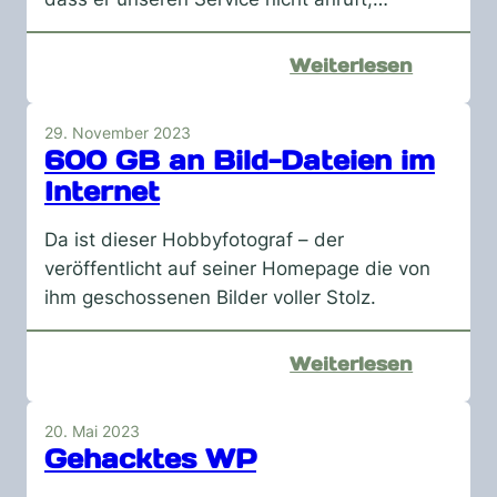
:
Weiterlesen
Bloß
keine
29. November 2023
Schuld
600 GB an Bild-Dateien im
zugebe
Internet
Da ist dieser Hobbyfotograf – der
veröffentlicht auf seiner Homepage die von
ihm geschossenen Bilder voller Stolz.
:
Weiterlesen
600
GB
20. Mai 2023
an
Gehacktes WP
Bild-