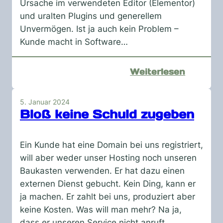
Ursache im verwendeten Editor (Elementor)
und uralten Plugins und generellem
Unvermögen. Ist ja auch kein Problem –
Kunde macht in Software…
:
Weiterlesen
Unfähig
Kunde
5. Januar 2024
macht
Bloß keine Schuld zugeben
jetzt
Webdes
Ein Kunde hat eine Domain bei uns registriert,
will aber weder unser Hosting noch unseren
Baukasten verwenden. Er hat dazu einen
externen Dienst gebucht. Kein Ding, kann er
ja machen. Er zahlt bei uns, produziert aber
keine Kosten. Was will man mehr? Na ja,
dass er unseren Service nicht anruft,…