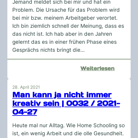
haben
Jemand meldet sich bei mir und hat ein
nichts
Problem. Die Ursache für das Problem wird
geahnt
bei mir bzw. meinem Arbeitgeber verortet.
|
Ich bin ziemlich schnell der Meinung, dass es
0043
das nicht ist. Ich hab aber in den Jahren
gelernt das es in einer frühen Phase eines
Gesprächs nichts bringt die…
:
Weiterlesen
Von
der
28. April 2021
Hilflosig
Man kann ja nicht immer
zur
kreativ sein | 0032 / 2021-
Frechhe
04-27
|
0040
Heute mal nur Alltag. Wie Home Schooling so
ist, ein wenig Arbeit und die olle Gesundheit.