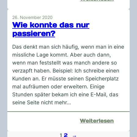
Was
man
26. November 2020
so
Wie konnte das nur
alles
passieren?
aus
einer
Das denkt man sich häufig, wenn man in eine
E-
missliche Lage kommt. Aber auch dann,
Mail
wenn man feststellt was manch andere so
ersehen
verzapft haben. Beispiel: Ich schreibe einen
kann
Kunden an. Er müsste seinen Speicherplatz
mal aufräumen oder erweitern. Einige
Stunden später bekam ich eine E-Mail, das
seine Seite nicht mehr…
:
Weiterlesen
Wie
1
2
→
konnte