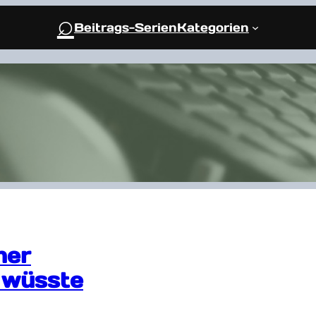
⌕
Beitrags-Serien
Kategorien
her
 wüsste