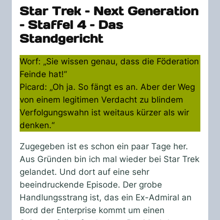
Star Trek – Next Generation
– Staffel 4 – Das
Standgericht
Worf: „Sie wissen genau, dass die Föderation
Feinde hat!“
Picard: „Oh ja. So fängt es an. Aber der Weg
von einem legitimen Verdacht zu blindem
Verfolgungswahn ist weitaus kürzer als wir
denken.“
Zugegeben ist es schon ein paar Tage her.
Aus Gründen bin ich mal wieder bei Star Trek
gelandet. Und dort auf eine sehr
beeindruckende Episode. Der grobe
Handlungsstrang ist, das ein Ex-Admiral an
Bord der Enterprise kommt um einen