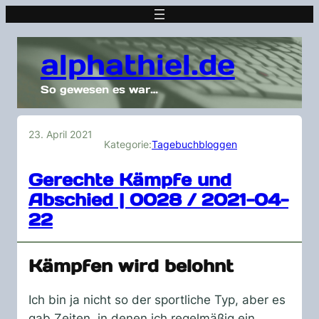
alphathiel.de
So gewesen es war…
23. April 2021
Kategorie:
Tagebuchbloggen
Gerechte Kämpfe und
Abschied | 0028 / 2021-04-
22
Kämpfen wird belohnt
Ich bin ja nicht so der sportliche Typ, aber es
gab Zeiten, in denen ich regelmäßig ein