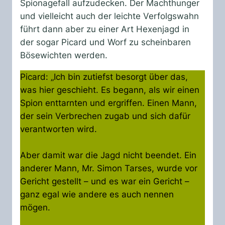
Spionagefall aufzudecken. Der Machthunger
und vielleicht auch der leichte Verfolgswahn
führt dann aber zu einer Art Hexenjagd in
der sogar Picard und Worf zu scheinbaren
Bösewichten werden.
Picard: „Ich bin zutiefst besorgt über das,
was hier geschieht. Es begann, als wir einen
Spion enttarnten und ergriffen. Einen Mann,
der sein Verbrechen zugab und sich dafür
verantworten wird.
Aber damit war die Jagd nicht beendet. Ein
anderer Mann, Mr. Simon Tarses, wurde vor
Gericht gestellt – und es war ein Gericht –
ganz egal wie andere es auch nennen
mögen.