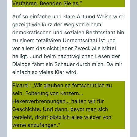
Verfahren. Beenden Sie es.“
Auf so einfache und klare Art und Weise wird
gezeigt wie kurz der Weg von einem
demokratischen und sozialen Rechtsstaat hin
zu einem totalitären Unrechtsstaat ist und
vor allem das nicht jeder Zweck alle Mittel
heiligt… und beim nachträglichen Lesen der
Dialoge fährt ein Schauer durch mich. Da mir
einfach so vieles Klar wird.
Picard : „Wir glauben so fortschrittlich zu
sein. Folterung von Ketzern…
Hexenverbrennungen… halten wir für
Geschichte. Und dann, bevor man sich
versieht, droht plötzlich alles wieder von
vorne anzufangen.“