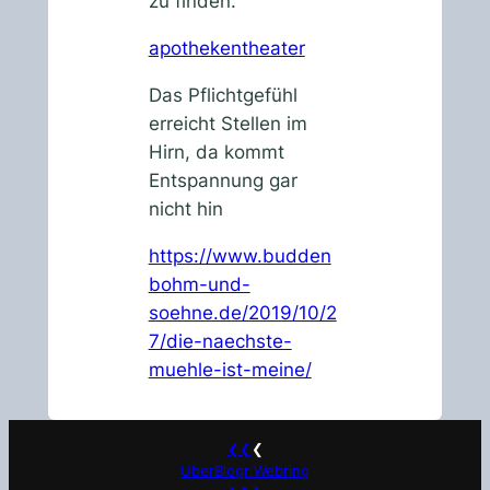
zu finden.
apothekentheater
Das Pflichtgefühl
erreicht Stellen im
Hirn, da kommt
Entspannung gar
nicht hin
https://www.budden
bohm-und-
soehne.de/2019/10/2
7/die-naechste-
muehle-ist-meine/
❮❮
❮
UberBlogr Webring