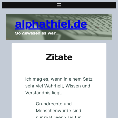
Zum
Inhalt
springen
alphathiel.de
So gewesen es war…
Zitate
Ich mag es, wenn in einem Satz
sehr viel Wahrheit, Wissen und
Verständnis liegt.
Grundrechte und
Menschenwürde sind
nur real, wenn sie für