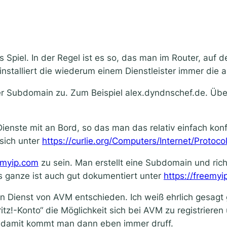
iel. In der Regel ist es so, das man im Router, auf d
stalliert die wiederum einem Dienstleister immer die ak
iner Subdomain zu. Zum Beispiel alex.dyndnschef.de. 
enste mit an Bord, so das man das relativ einfach konfi
sich unter
https://curlie.org/Computers/Internet/Proto
eemyip.com
zu sein. Man erstellt eine Subdomain und ric
s ganze ist auch gut dokumentiert unter
https://freemyi
 den Dienst von AVM entschieden. Ich weiß ehrlich gesa
MyFritz!-Konto“ die Möglichkeit sich bei AVM zu registrier
d damit kommt man dann eben immer druff.