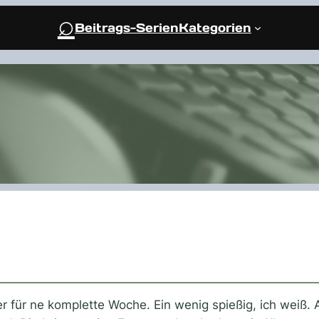
⌕
Beitrags-Serien
Kategorien
für ne komplette Woche. Ein wenig spießig, ich weiß. A