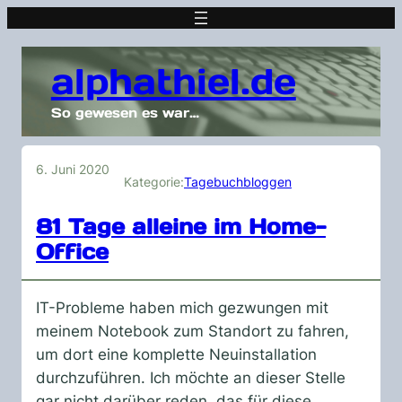
alphathiel.de
So gewesen es war…
6. Juni 2020
Kategorie:
Tagebuchbloggen
81 Tage alleine im Home-
Office
IT-Probleme haben mich gezwungen mit
meinem Notebook zum Standort zu fahren,
um dort eine komplette Neuinstallation
durchzuführen. Ich möchte an dieser Stelle
gar nicht darüber reden, das für diese