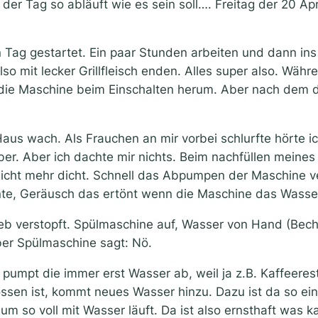
der Tag so abläuft wie es sein soll…. Freitag der 20 Apr
n Tag gestartet. Ein paar Stunden arbeiten und dann in
so mit lecker Grillfleisch enden. Alles super also. Währ
 die Maschine beim Einschalten herum. Aber nach dem d
aus wach. Als Frauchen an mir vorbei schlurfte hörte 
r. Aber ich dachte mir nichts. Beim nachfüllen meines 
 nicht mehr dicht. Schnell das Abpumpen der Maschine 
annte, Geräusch das ertönt wenn die Maschine das Wasse
Sieb verstopft. Spülmaschine auf, Wasser von Hand (Bech
er Spülmaschine sagt: Nö.
t, pumpt die immer erst Wasser ab, weil ja z.B. Kaffe
sen ist, kommt neues Wasser hinzu. Dazu ist da so ein
 so voll mit Wasser läuft. Da ist also ernsthaft was ka