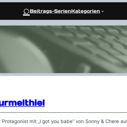
⌕
Beitrags-Serien
Kategorien
urmelthiel
 Protagonist mit „I got you babe“ von Sonny & Chere auf