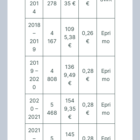
201
278
35 €
€
4
2018
109
–
4
0,26
Epri
5,38
201
167
€
mo
€
9
201
136
9 –
4
0,28
Epri
9,49
202
808
€
mo
€
0
202
154
5
0,28
Epri
0 –
9,35
468
€
mo
2021
€
2021
145
–
5
0,28
Epri