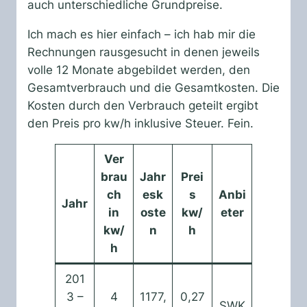
auch unterschiedliche Grundpreise.
Ich mach es hier einfach – ich hab mir die
Rechnungen rausgesucht in denen jeweils
volle 12 Monate abgebildet werden, den
Gesamtverbrauch und die Gesamtkosten. Die
Kosten durch den Verbrauch geteilt ergibt
den Preis pro kw/h inklusive Steuer. Fein.
Ver
brau
Jahr
Prei
ch
esk
s
Anbi
Jahr
in
oste
kw/
eter
kw/
n
h
h
201
3 –
4
1177,
0,27
SWK