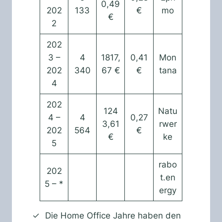
0,49
202
133
€
mo
€
2
202
3 –
4
1817,
0,41
Mon
202
340
67 €
€
tana
4
202
124
Natu
4 –
4
0,27
3,61
rwer
202
564
€
€
ke
5
rabo
202
t.en
5 – *
ergy
Die Home Office Jahre haben den