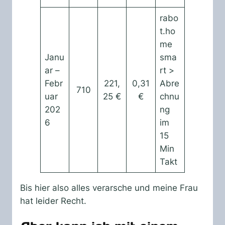
rabo
t.ho
me
Janu
sma
ar –
rt >
Febr
221,
0,31
Abre
710
uar
25 €
€
chnu
202
ng
6
im
15
Min
Takt
Bis hier also alles verarsche und meine Frau
hat leider Recht.