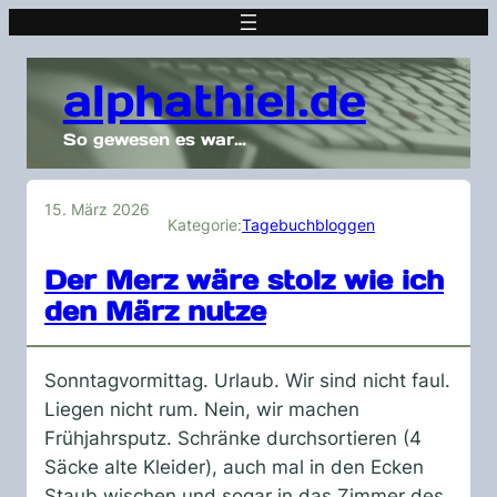
alphathiel.de
So gewesen es war…
15. März 2026
Kategorie:
Tagebuchbloggen
Der Merz wäre stolz wie ich
den März nutze
Sonntagvormittag. Urlaub. Wir sind nicht faul.
Liegen nicht rum. Nein, wir machen
Frühjahrsputz. Schränke durchsortieren (4
Säcke alte Kleider), auch mal in den Ecken
Staub wischen und sogar in das Zimmer des