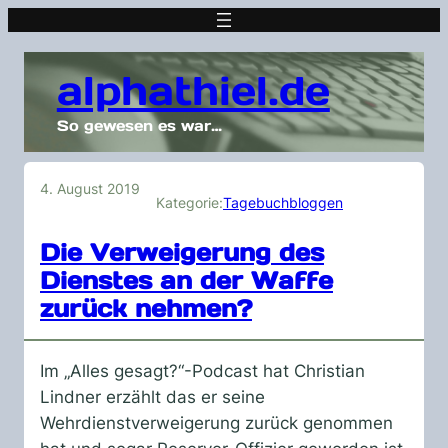
alphathiel.de
So gewesen es war…
4. August 2019
Kategorie:
Tagebuchbloggen
Die Verweigerung des
Dienstes an der Waffe
zurück nehmen?
Im „Alles gesagt?“-Podcast hat Christian
Lindner erzählt das er seine
Wehrdienstverweigerung zurück genommen