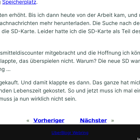
g
Speicherplatz
.
n erhöht. Bis ich dann heute von der Arbeit kam, und 
rachnachrichten mehr herunterladen. Die Suche nach d
 die SD-Karte. Leider hatte ich die SD-Karte als Teil 
smitteldiscounter mitgebracht und die Hoffnung ich kö
lappte, das überspielen nicht. Warum? Die neue SD war
ng …
gekauft. Und damit klappte es dann. Das ganze hat mic
en Lebenszeit gekostet. So und jetzt muss ich mal ei
uss ja nun wirklich nicht sein.
«
Vorheriger
Nächster
»
UberBlogr Webring