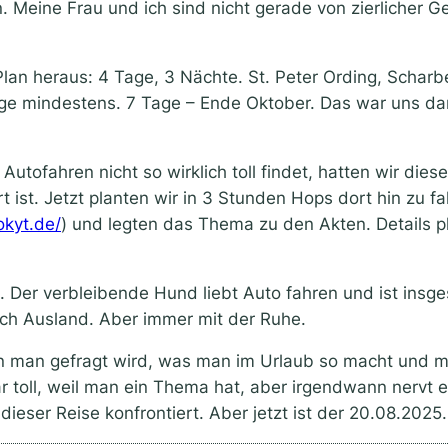
. Meine Frau und ich sind nicht gerade von zierlicher G
r Plan heraus: 4 Tage, 3 Nächte. St. Peter Ording, Scha
age mindestens. 7 Tage – Ende Oktober. Das war uns da
utofahren nicht so wirklich toll findet, hatten wir die
t ist. Jetzt planten wir in 3 Stunden Hops dort hin zu 
okyt.de/
) und legten das Thema zu den Akten. Details p
t. Der verbleibende Hund liebt Auto fahren und ist insg
uch Ausland. Aber immer mit der Ruhe.
enn man gefragt wird, was man im Urlaub so macht und 
r toll, weil man ein Thema hat, aber irgendwann nervt e
eser Reise konfrontiert. Aber jetzt ist der 20.08.2025.