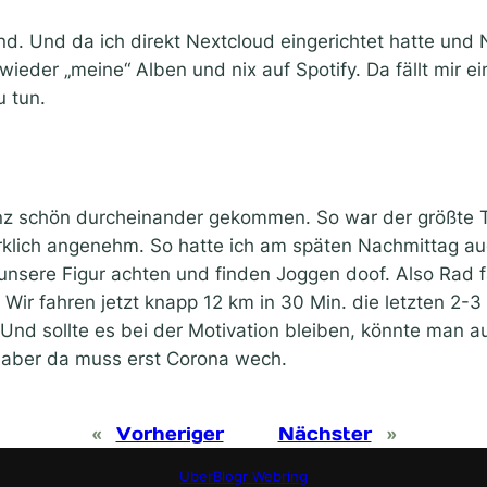
nd. Und da ich direkt Nextcloud eingerichtet hatte un
wieder „meine“ Alben und nix auf Spotify. Da fällt mir e
u tun.
nz schön durcheinander gekommen. So war der größte Tei
irklich angenehm. So hatte ich am späten Nachmittag 
unsere Figur achten und finden Joggen doof. Also Rad f
ir fahren jetzt knapp 12 km in 30 Min. die letzten 2-3 
 Und sollte es bei der Motivation bleiben, könnte man 
aber da muss erst Corona wech.
«
Vorheriger
Nächster
»
UberBlogr Webring