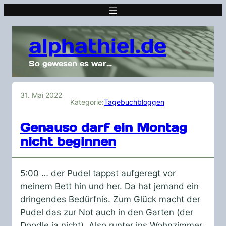
alphathiel.de
So gewesen es war…
31. Mai 2022
Kategorie:
Tagebuchbloggen
Genauso darf ein Montag
nicht beginnen
5:00 … der Pudel tappst aufgeregt vor
meinem Bett hin und her. Da hat jemand ein
dringendes Bedürfnis. Zum Glück macht der
Pudel das zur Not auch in den Garten (der
Doodle ja nicht). Also runter ins Wohnzimmer,