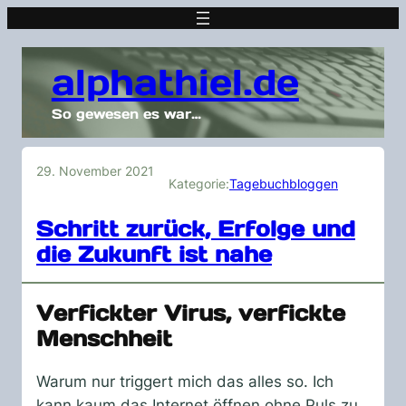
alphathiel.de
So gewesen es war…
29. November 2021
Kategorie:
Tagebuchbloggen
Schritt zurück, Erfolge und
die Zukunft ist nahe
Verfickter Virus, verfickte
Menschheit
Warum nur triggert mich das alles so. Ich
kann kaum das Internet öffnen ohne Puls zu