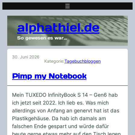
alphathiel.de
So gewesen es war…
30. Juni 2026
Kategorie:
Tagebuchbloggen
Pimp my Notebook
Mein TUXEDO InfinityBook S 14 – Gen6 hab
ich jetzt seit 2022. Ich lieb es. Was mich
allerdings von Anfang an genervt hat ist das
Plastikgehäuse. Da hab ich damals am
falschen Ende gespart und würde dafür
heute gerne etwas mehr auf den Tisch legen.