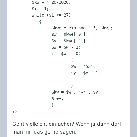
	$kw = ''20-2020:

        $i = 1;

	while ($i <= 27)

	   {

		$kwe = explode("-", $kw);

		$w = $kwe['0'];

		$y = $kwe['1'];

		$w = $w - 1;

		if ($w == 0)

			{

		        $w = '53';	

			$y = $y - 1;		
			}

		$kw = $w . '-' . $y;

		$i++;

	  	}

?>
Geht vielleicht einfacher? Wenn ja dann darf
man mir das gerne sagen.