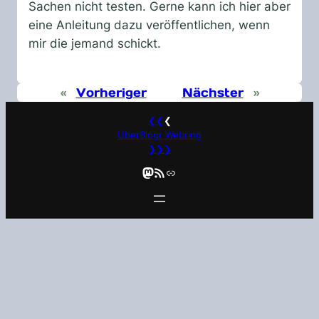
Sachen nicht testen. Gerne kann ich hier aber
eine Anleitung dazu veröffentlichen, wenn
mir die jemand schickt.
«
Vorheriger
Nächster
»
❮❮
❮
UberBlogr Webring
❯❯❯
Mastodon
RSS-Feed
Link