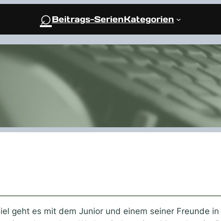
⌕
Beitrags-Serien
Kategorien
l geht es mit dem Junior und einem seiner Freunde in 