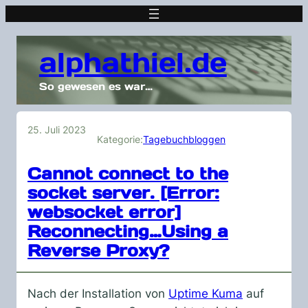
alphathiel.de
So gewesen es war…
25. Juli 2023
Kategorie:
Tagebuchbloggen
Cannot connect to the
socket server. [Error:
websocket error]
Reconnecting…Using a
Reverse Proxy?
Nach der Installation von
Uptime Kuma
auf