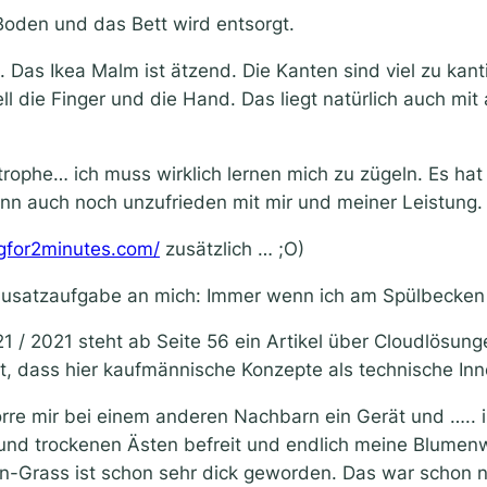
 Boden und das Bett wird entsorgt.
 Das Ikea Malm ist ätzend. Die Kanten sind viel zu ka
 die Finger und die Hand. Das liegt natürlich auch mit
strophe… ich muss wirklich lernen mich zu zügeln. Es h
nn auch noch unzufrieden mit mir und meiner Leistung.
gfor2minutes.com/
zusätzlich … ;O)
 Zusatzaufgabe an mich: Immer wenn ich am Spülbecken 
21 / 2021 steht ab Seite 56 ein Artikel über Cloudlösung
t, dass hier kaufmännische Konzepte als technische Inn
re mir bei einem anderen Nachbarn ein Gerät und ….. irr
u und trockenen Ästen befreit und endlich meine Blumen
en-Grass ist schon sehr dick geworden. Das war schon 