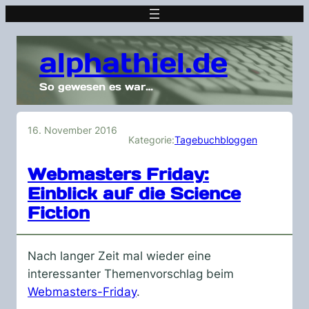
alphathiel.de
So gewesen es war…
16. November 2016
Kategorie:
Tagebuchbloggen
Webmasters Friday:
Einblick auf die Science
Fiction
Nach langer Zeit mal wieder eine
interessanter Themenvorschlag beim
Webmasters-Friday
.