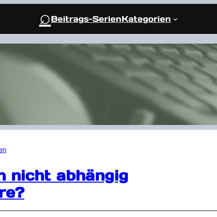
⌕
Beitrags-Serien
Kategorien
en
 nicht abhängig
re?