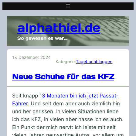
alphathiel.de
So gewesen es war…
17. Dezember 2024
Kategorie:
Tagebuchbloggen
Neue Schuhe für das KFZ
Seit knapp 1
3 Monaten bin ich jetzt Passat-
Fahrer
. Und seit dem aber auch ziemlich hin
und her gerissen. In vielen Situationen liebe
ich das KFZ, in vielen aber hasse ich es auch.
Ein Punkt der mich nervt: Ich leiste mit seit
vielen Jahren neuwertige Autos, vor allem um