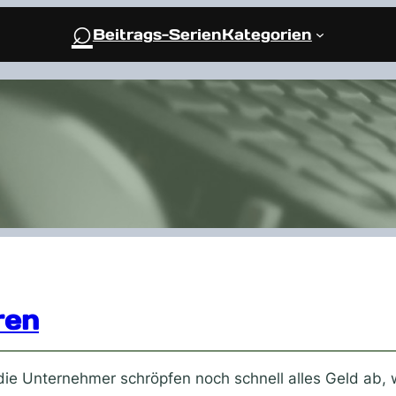
⌕
Beitrags-Serien
Kategorien
ren
ie Unternehmer schröpfen noch schnell alles Geld ab, w