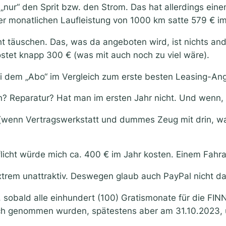
ur“ den Sprit bzw. den Strom. Das hat allerdings einen
ner monatlichen Laufleistung von 1000 km satte 579 € i
 täuschen. Das, was da angeboten wird, ist nichts ande
kostet knapp 300 € (was mit auch noch zu viel wäre).
i dem „Abo“ im Vergleich zum erste besten Leasing-An
 Reparatur? Hat man im ersten Jahr nicht. Und wenn, is
wenn Vertragswerkstatt und dummes Zeug mit drin, was ei
licht würde mich ca. 400 € im Jahr kosten. Einem Fahra
xtrem unattraktiv. Deswegen glaub auch PayPal nicht da
 sobald alle einhundert (100) Gratismonate für die FIN
ch genommen wurden, spätestens aber am 31.10.2023, 