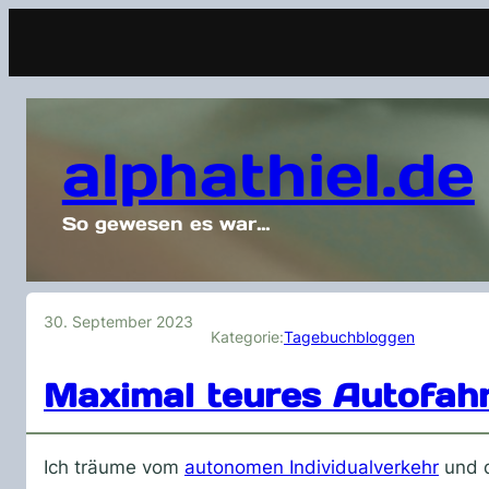
alphathiel.de
So gewesen es war…
30. September 2023
Kategorie:
Tagebuchbloggen
Maximal teures Autofah
Ich träume vom
autonomen Individualverkehr
und d