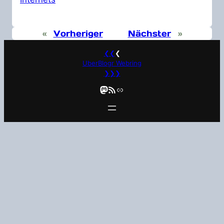
«
Vorheriger
Nächster
»
❮❮
❮
UberBlogr Webring
❯❯❯
Mastodon
RSS-Feed
Link