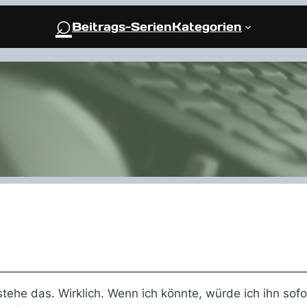
⌕
Beitrags-Serien
Kategorien
stehe das. Wirklich. Wenn ich könnte, würde ich ihn sofo