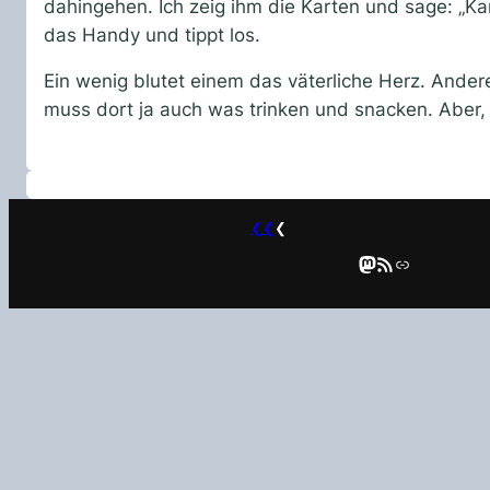
dahingehen. Ich zeig ihm die Karten und sage: „K
das Handy und tippt los.
Ein wenig blutet einem das väterliche Herz. Ander
muss dort ja auch was trinken und snacken. Aber
❮❮
❮
Mastodon
RSS-Feed
Link