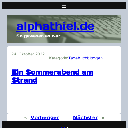
alphathiel.de
So gewesen es war…
24. Oktober 2022
Kategorie:
Tagebuchbloggen
Ein Sommerabend am
Strand
«
Vorheriger
Nächster
»