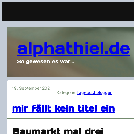
alphathiel.de
So gewesen es war…
19. September 2021
Kategorie:
Tagebuchbloggen
mir fällt kein titel ein
Baumarkt mal drei