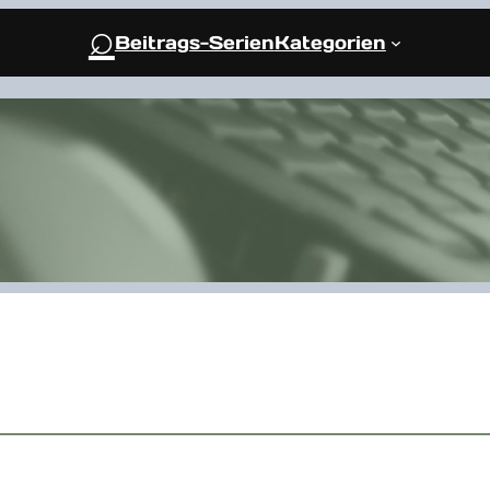
⌕
Beitrags-Serien
Kategorien