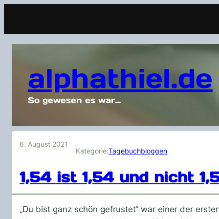
alphathiel.de
So gewesen es war…
6. August 2021
Kategorie:
Tagebuchbloggen
1,54 ist 1,54 und nicht 1,
„Du bist ganz schön gefrustet“ war einer der erst