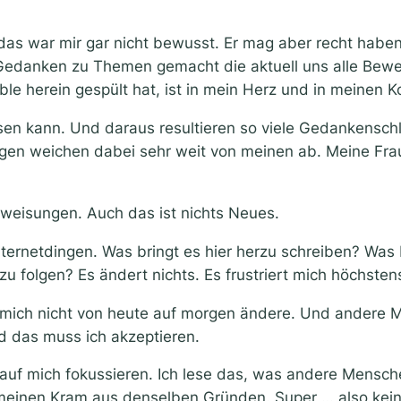
das war mir gar nicht bewusst. Er mag aber recht haben.
 Gedanken zu Themen gemacht die aktuell uns alle Bew
 herein gespült hat, ist in mein Herz und in meinen Kop
ösen kann. Und daraus resultieren so viele Gedankenschl
en weichen dabei sehr weit von meinen ab. Meine Frau 
weisungen. Auch das ist nichts Neues.
nternetdingen. Was bringt es hier herzu schreiben? Wa
u folgen? Es ändert nichts. Es frustriert mich höchsten
 mich nicht von heute auf morgen ändere. Und andere 
d das muss ich akzeptieren.
 auf mich fokussieren. Ich lese das, was andere Mensc
 meinen Kram aus denselben Gründen. Super … also kei