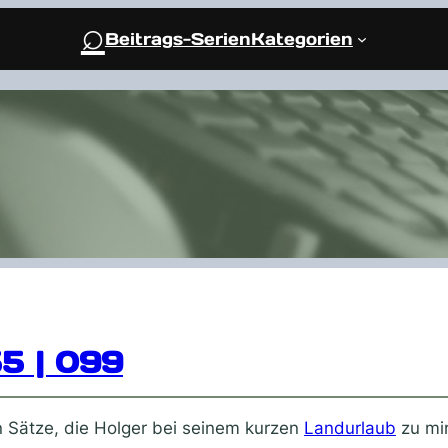
⌕
Beitrags-Serien
Kategorien
55 | 099
en Sätze, die Holger bei seinem kurzen
Landurlaub
zu mir