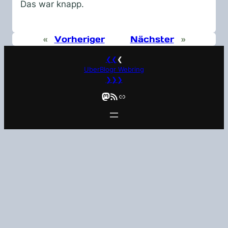
Das war knapp.
«
Vorheriger
Nächster
»
❮❮
❮
UberBlogr Webring
❯❯❯
Mastodon
RSS-Feed
Link