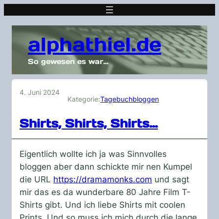
alphathiel.de
So gewesen es war…
4. Juni 2024
Kategorie:
Tagebuchbloggen
Shirts, Shirts, Shirts…
Eigentlich wollte ich ja was Sinnvolles
bloggen aber dann schickte mir nen Kumpel
die URL
https://dramamonks.com
und sagt
mir das es da wunderbare 80 Jahre Film T-
Shirts gibt. Und ich liebe Shirts mit coolen
Prints. Und so muss ich mich durch die lange