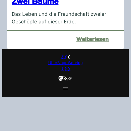
Zwei Bäume
Das Leben und die Freundschaft zweier
Geschöpfe auf dieser Erde.
:
Weiterlesen
Zwei
Bäume
❮❮
❮
UberBlogr Webring
❯❯❯
Mastodon
RSS-Feed
Link