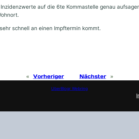
n Inzidenzwerte auf die 6te Kommastelle genau aufsage
ohnort.
ehr schnell an einen Impftermin kommt.
«
Vorheriger
Nächster
»
UberBlogr Webring