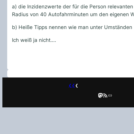
a) die Inzidenzwerte der für die Person relevante
Radius von 40 Autofahrminuten um den eigenen W
b) Heiße Tipps nennen wie man unter Umständen s
Ich weiß ja nicht….
❮❮
❮
Mastodon
RSS-Feed
Link