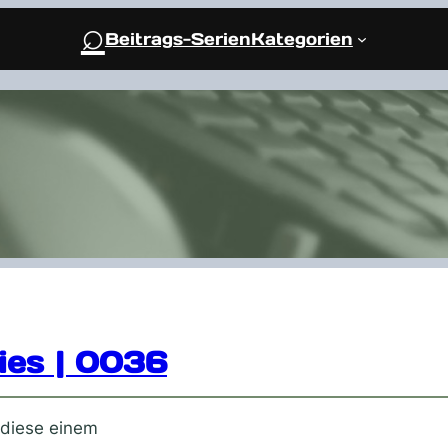
⌕
Beitrags-Serien
Kategorien
ies | 0036
 diese einem