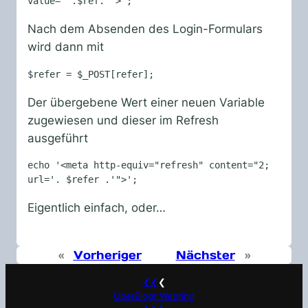
value="'.$ref.'">';
Nach dem Absenden des Login-Formulars
wird dann mit
$refer = $_POST[refer];
Der übergebene Wert einer neuen Variable
zugewiesen und dieser im Refresh
ausgeführt
echo '<meta http-equiv="refresh" content="2; 
url='. $refer .'">';
Eigentlich einfach, oder…
«
Vorheriger
Nächster
»
❮❮
❮
UberBlogr Webring