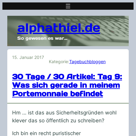
alphathiel.de
So gewesen es war…
15. Januar 2017
Kategorie:
Tagebuchbloggen
30 Tage / 30 Artikel: Tag 9:
Was sich gerade in meinem
Portemonnaie befindet
Hm … ist das aus Sicherheitsgründen wohl
klever das so öffentlich zu schreiben?
Ich bin ein recht puristischer