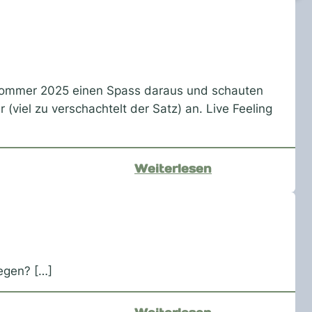
 Sommer 2025 einen Spass daraus und schauten
iel zu verschachtelt der Satz) an. Live Feeling
:
Weiterlesen
Roland
Kaiser
–
OpenAir
in
regen? […]
Tannenhausen
2026