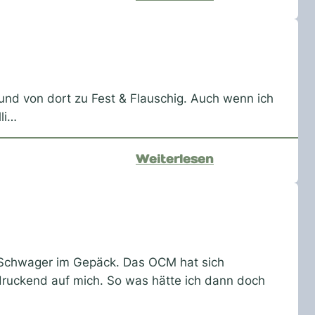
Wilhelmine
–
magisch
Tour
2026
g und von dort zu Fest & Flauschig. Auch wenn ich
li…
:
Weiterlesen
Olli
Schulz
–
Kulturetage
Oldenburg
 Schwager im Gepäck. Das OCM hat sich
2026
indruckend auf mich. So was hätte ich dann doch