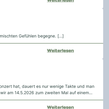
:
Weiterlesen
The
Mandalorian
and
Grogu
emischten Gefühlen begegne. […]
:
Weiterlesen
Leseabend
mit
Marc-
Uwe
Kling
onzert hat, dauert es nur wenige Takte und man
en wir am 14.5.2026 zum zweiten Mal auf einem…
:
Weiterlesen