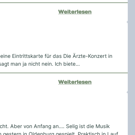
:
Weiterlesen
OCM-
Play
ine Eintrittskarte für das Die Ärzte-Konzert in
agt man ja nicht nein. Ich biete…
:
Weiterlesen
On
Stage:
Die
Ärzte
ht. Aber von Anfang an…. Selig ist die Musik
 gestern in Oldenburg gespielt. Praktisch in Lauf