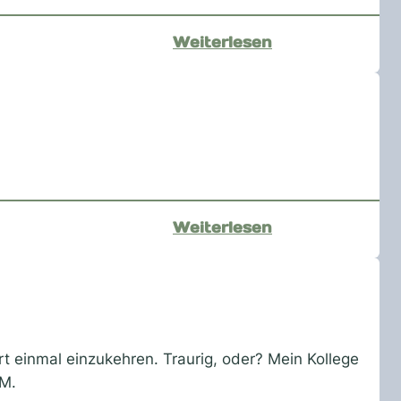
:
Weiterlesen
Nina
Chuba
–
ne
ganz
feine
:
Weiterlesen
annenmaykante
Hamburg
25.8.2023
 einmal einzukehren. Traurig, oder? Mein Kollege
CM.