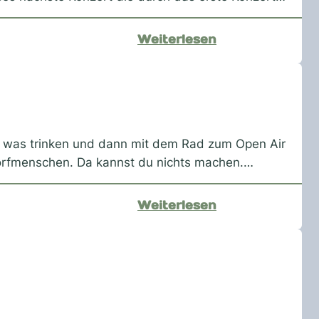
:
Weiterlesen
Nina
Chuba
–
immer
noch
g was trinken und dann mit dem Rad zum Open Air
ne
 Dorfmenschen. Da kannst du nichts machen.…
ganz
feine
:
Weiterlesen
Sarah
Connor
–
Tannenhausen
2025