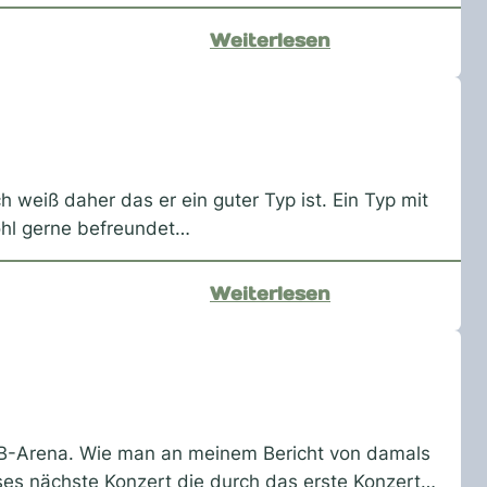
:
Weiterlesen
OCM-
Play
die
zweidde
h weiß daher das er ein guter Typ ist. Ein Typ mit
ohl gerne befreundet…
:
Weiterlesen
Ruthe
ÖVB-Arena. Wie man an meinem Bericht von damals
eses nächste Konzert die durch das erste Konzert…