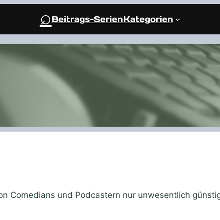
⌕
Beitrags-Serien
Kategorien
on Comedians und Podcastern nur unwesentlich günstig